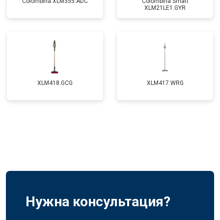
Colombina XLM355.ADC
Colombina Smart
XLM21LE1.GYR
XLM418.GCG
XLM417.WRG
Нужна консультация?