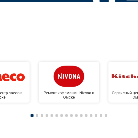
ентр saeco в
Ремонт кофемашин Nivona в
Сервисный цен
ске
Омске
Ом