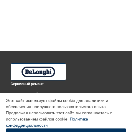
Сервисный ремонт
ВЫБЕРИ СВОЙ ГОРОД
Этот сайт использует файлы cookie для аналитики и
Ремонт кофемашины ESAM 6704 DeLonghi в
Томске
обеспечения наилучшего пользовательского опыта.
Ремонт кофемашины ESAM 6704 DeLonghi в
Тюмени
Продолжая использовать этот сайт, вы соглашаетесь с
Ремонт кофемашины ESAM 6704 DeLonghi в
Иркутске
использованием файлов cookie.
Политика
конфиденциальности
Ремонт кофемашины ESAM 6704 DeLonghi в
Самаре
Ремонт кофемашины ESAM 6704 DeLonghi в
Омске