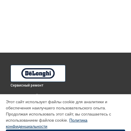
Сервисный ремонт
ВЫБЕРИ СВОЙ ГОРОД
Этот сайт использует файлы cookie для аналитики и
Ремонт кофемашины ECAM370.95.T DeLonghi в
Томске
обеспечения наилучшего пользовательского опыта.
Ремонт кофемашины ECAM370.95.T DeLonghi в
Тюмени
Продолжая использовать этот сайт, вы соглашаетесь с
Ремонт кофемашины ECAM370.95.T DeLonghi в
Иркутске
использованием файлов cookie.
Политика
конфиденциальности
Ремонт кофемашины ECAM370.95.T DeLonghi в
Самаре