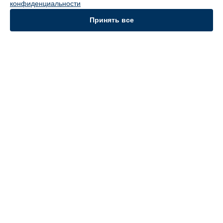
конфиденциальности
Ремонт кофемашины ECAM 23.210W DeLonghi в
Самаре
Ремонт кофемашины ECAM 23.210W DeLonghi в
Омске
Принять все
УСТРОЙСТВА
Духовой шкаф
Кофемашина
Вертикальный пылесос
СТРАНИЦЫ
Цены
Гарантия
Доставка
Контакты
Карта сайта
КОНТАКТЫ
+7 (800) 302-39-08
Ежедневно с 09:00 до 21:00