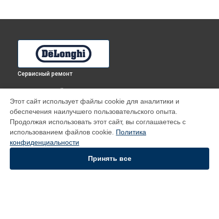
Сервисный ремонт
ВЫБЕРИ СВОЙ ГОРОД
Этот сайт использует файлы cookie для аналитики и
Ремонт механизма открывания двери духового шкафа RFG
обеспечения наилучшего пользовательского опыта.
4A RU DeLonghi в
Томске
Продолжая использовать этот сайт, вы соглашаетесь с
Ремонт механизма открывания двери духового шкафа RFG
использованием файлов cookie.
Политика
4A RU DeLonghi в
Тюмени
конфиденциальности
Ремонт механизма открывания двери духового шкафа RFG
4A RU DeLonghi в
Иркутске
Принять все
Ремонт механизма открывания двери духового шкафа RFG
4A RU DeLonghi в
Самаре
Ремонт механизма открывания двери духового шкафа RFG
4A RU DeLonghi в
Омске
УСТРОЙСТВА