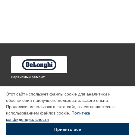
Сервисный ремонт
ВЫБЕРИ СВОЙ ГОРОД
Этот сайт использует файлы cookie для аналитики и
Ремонт духового шкафа RFG 4A RU DeLonghi в
Томске
обеспечения наилучшего пользовательского опыта.
Ремонт духового шкафа RFG 4A RU DeLonghi в
Тюмени
Продолжая использовать этот сайт, вы соглашаетесь с
Ремонт духового шкафа RFG 4A RU DeLonghi в
Иркутске
использованием файлов cookie.
Политика
конфиденциальности
Ремонт духового шкафа RFG 4A RU DeLonghi в
Самаре
Ремонт духового шкафа RFG 4A RU DeLonghi в
Омске
Принять все