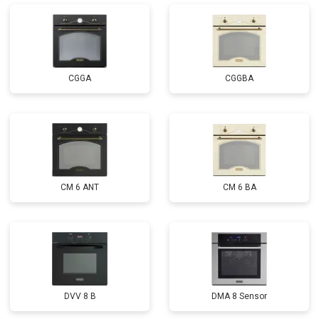
CGGA
CGGBA
CM 6 ANT
CM 6 BA
DVV 8 B
DMA 8 Sensor