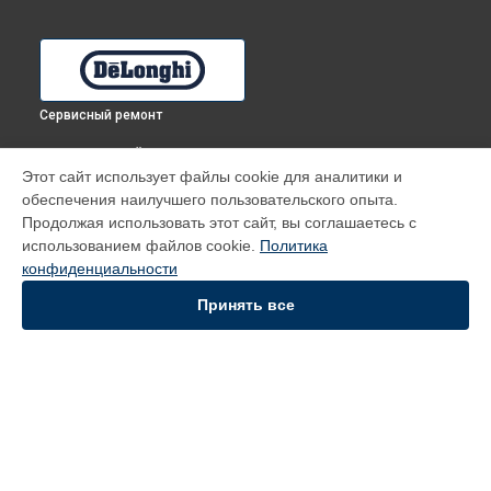
Сервисный ремонт
ВЫБЕРИ СВОЙ ГОРОД
Этот сайт использует файлы cookie для аналитики и
Замена таймера духового шкафа PMA 8 PPX DeLonghi в
обеспечения наилучшего пользовательского опыта.
Томске
Продолжая использовать этот сайт, вы соглашаетесь с
Замена таймера духового шкафа PMA 8 PPX DeLonghi в
использованием файлов cookie.
Политика
Тюмени
конфиденциальности
Замена таймера духового шкафа PMA 8 PPX DeLonghi в
Иркутске
Принять все
Замена таймера духового шкафа PMA 8 PPX DeLonghi в
Самаре
Замена таймера духового шкафа PMA 8 PPX DeLonghi в
Омске
УСТРОЙСТВА
Духовой шкаф
Кофемашина