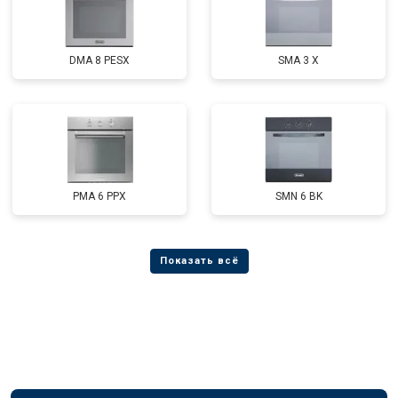
DMA 8 PESX
SMA 3 X
PMA 6 PPX
SMN 6 BK