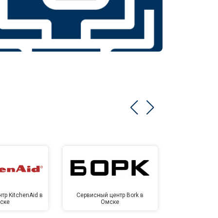
тр KitchenAid в
Сервисный центр Bork в
Сервисный ц
ске
Омске
Ом