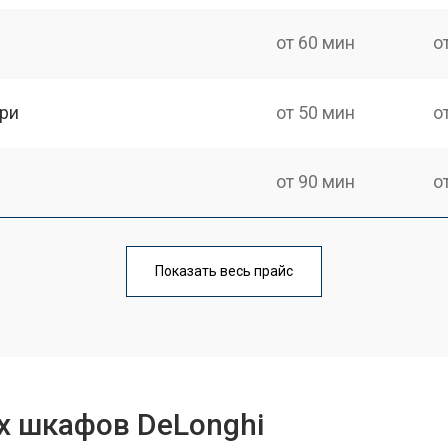
от 60 мин
о
ри
от 50 мин
о
от 90 мин
о
от 60 мин
о
Показать весь прайс
от 80 мин
о
от 50 мин
о
х шкафов DeLonghi