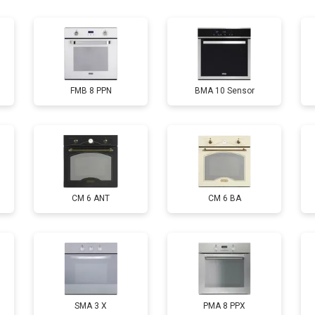
от 120 мин
о
FMB 8 PPN
BMA 10 Sensor
CM 6 ANT
CM 6 BA
SMA 3 X
PMA 8 PPX