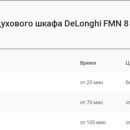
духового шкафа DeLonghi FMN 8
Время
Ц
от 20 мин
б
от 70 мин
о
от 100 мин
о