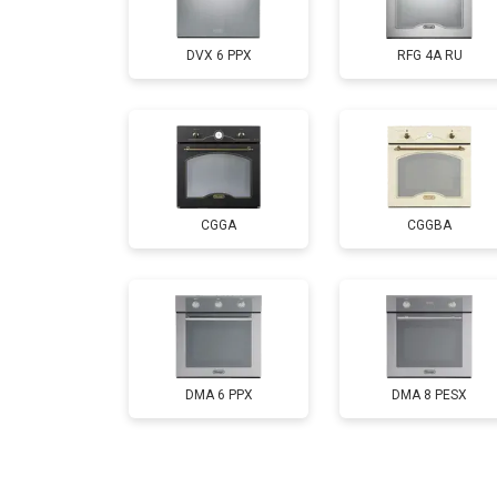
DVX 6 PPX
RFG 4A RU
CGGA
CGGBA
DMA 6 PPX
DMA 8 PESX