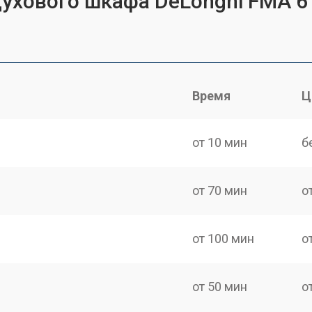
духового шкафа DeLonghi FMA 6
Время
Ц
от 10 мин
б
от 70 мин
о
от 100 мин
о
от 50 мин
о