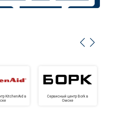
тр KitchenAid в
Сервисный центр Bork в
Сервисный ц
ске
Омске
Ом