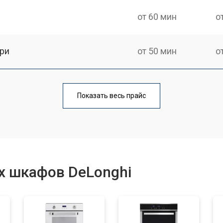
от 60 мин
о
ри
от 50 мин
о
от 90 мин
о
Показать весь прайс
от 60 мин
о
от 80 мин
о
х шкафов DeLonghi
от 120 мин
о