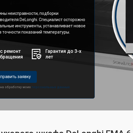
ины неисправности, подборки
зводителя DeLonghi. Специалист осторожно
альные инструменты, устанавливает новое
 в точности показаний температуры.
с ремонт
Гарантия до 3-х
обращения
лет
править заявку
 на обработку моих
персональных данных.