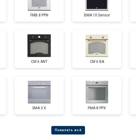
FMB 8 PPN
BMA 10 Sensor
CM 6 ANT
CM 6 BA
SMA 3 X
PMA 8 PPX