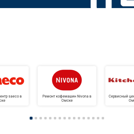
ентр saeco в
Ремонт кофемашин Nivona в
Сервисный цен
ске
Омске
Ом