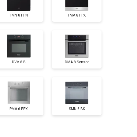
FMN 8 PPN
FMA 8 PPX
DVV 8 B
DMA 8 Sensor
PMA 6 PPX
SMN 6 BK