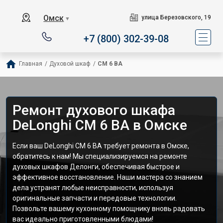
Омск
улица Березовского, 19
▼
+7 (800) 302-39-08
Главная
/
Духовой шкаф
/
CM 6 BA
Ремонт духового шкафа
DeLonghi CM 6 BA в Омске
Если ваш DeLonghi CM 6 BA требует ремонта в Омске,
обратитесь к нам! Мы специализируемся на ремонте
духовых шкафов Делонги, обеспечивая быстрое и
эффективное восстановление. Наши мастера со знанием
дела устранят любые неисправности, используя
оригинальные запчасти и передовые технологии.
Позвольте вашему кухонному помощнику вновь радовать
вас идеально приготовленными блюдами!