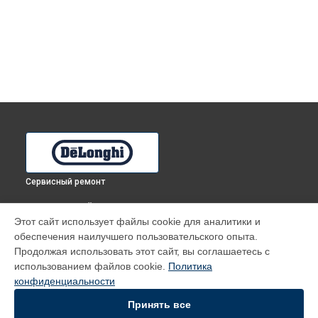
Сервисный ремонт
ВЫБЕРИ СВОЙ ГОРОД
Этот сайт использует файлы cookie для аналитики и
Ремонт духового шкафа CM 6 BA DeLonghi в
Томске
обеспечения наилучшего пользовательского опыта.
Ремонт духового шкафа CM 6 BA DeLonghi в
Тюмени
Продолжая использовать этот сайт, вы соглашаетесь с
Ремонт духового шкафа CM 6 BA DeLonghi в
Иркутске
использованием файлов cookie.
Политика
конфиденциальности
Ремонт духового шкафа CM 6 BA DeLonghi в
Самаре
Ремонт духового шкафа CM 6 BA DeLonghi в
Омске
Принять все