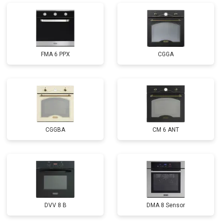
FMA 6 PPX
CGGA
CGGBA
CM 6 ANT
DVV 8 B
DMA 8 Sensor