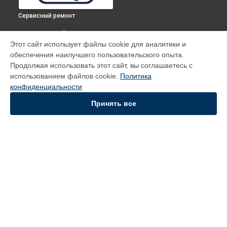
Сервисный ремонт
ВЫБЕРИ СВОЙ ГОРОД
Этот сайт использует файлы cookie для аналитики и
Диагностика духового шкафа CGGBA DeLonghi в
Томске
обеспечения наилучшего пользовательского опыта.
Диагностика духового шкафа CGGBA DeLonghi в
Тюмени
Продолжая использовать этот сайт, вы соглашаетесь с
Диагностика духового шкафа CGGBA DeLonghi в
Иркутске
использованием файлов cookie.
Политика
конфиденциальности
Диагностика духового шкафа CGGBA DeLonghi в
Самаре
Диагностика духового шкафа CGGBA DeLonghi в
Омске
Принять все
УСТРОЙСТВА
Духовой шкаф
Кофемашина
Вертикальный пылесос
СТРАНИЦЫ
Цены
Гарантия