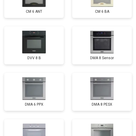
CM 6 ANT
CM 6 BA
DVV 8 B
DMA 8 Sensor
DMA 6 PPX
DMA 8 PESX