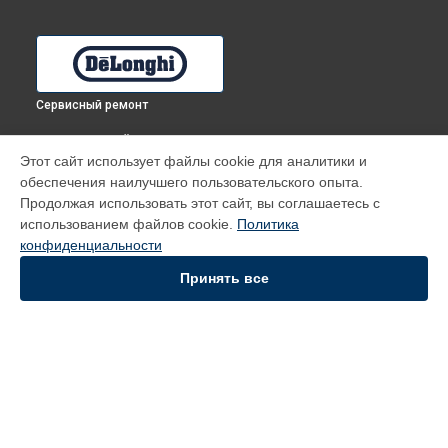
Сервисный ремонт
ВЫБЕРИ СВОЙ ГОРОД
Этот сайт использует файлы cookie для аналитики и
Замена панели управления духового шкафа CGGA
обеспечения наилучшего пользовательского опыта.
DeLonghi в
Томске
Продолжая использовать этот сайт, вы соглашаетесь с
Замена панели управления духового шкафа CGGA
использованием файлов cookie.
Политика
DeLonghi в
Тюмени
конфиденциальности
Замена панели управления духового шкафа CGGA
DeLonghi в
Иркутске
Принять все
Замена панели управления духового шкафа CGGA
DeLonghi в
Самаре
Замена панели управления духового шкафа CGGA
DeLonghi в
Омске
УСТРОЙСТВА
Духовой шкаф
Кофемашина