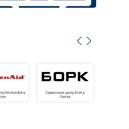
тр KitchenAid в
Сервисный центр Bork в
Сервисный ц
ске
Омске
Ом