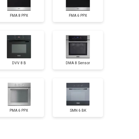
FMA 8 PPX
FMA 6 PPX
DVV 8 B
DMA 8 Sensor
PMA 6 PPX
SMN 6 BK