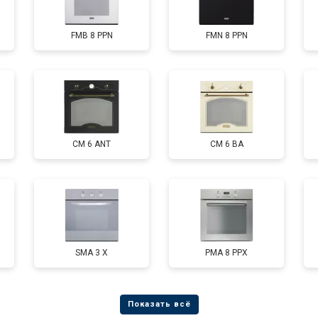
FMB 8 PPN
FMN 8 PPN
CM 6 ANT
CM 6 BA
SMA 3 X
PMA 8 PPX