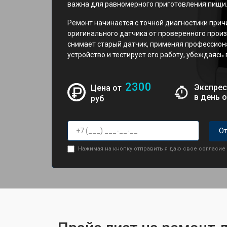
важна для равномерного приготовления пищи
Ремонт начинается с точной диагностики прич
оригинального датчика от проверенного прои
снимает старый датчик, применяя профессион
устройство и тестирует его работу, убеждаясь
2300
Экспрес
Цена от
в день 
руб
От
Нажимая на кнопку отправить я даю свое согласие