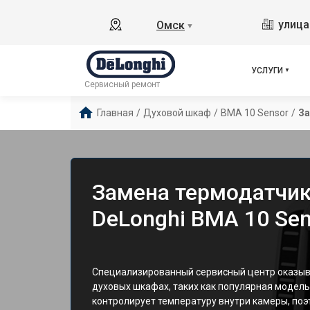
улица
Омск
▼
УСЛУГИ
Сервисный ремонт
Главная
/
Духовой шкаф
/
BMA 10 Sensor
/
За
Замена термодатчик
DeLonghi BMA 10 Sen
Специализированный сервисный центр оказыва
духовых шкафах, таких как популярная модель
контролирует температуру внутри камеры, поэ