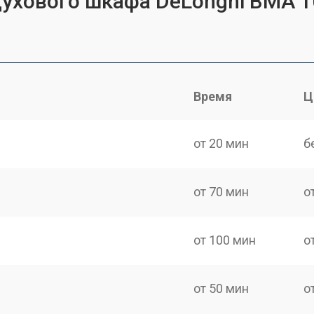
духового шкафа DeLonghi BMA 1
Время
Ц
от 20 мин
б
от 70 мин
о
от 100 мин
о
от 50 мин
о