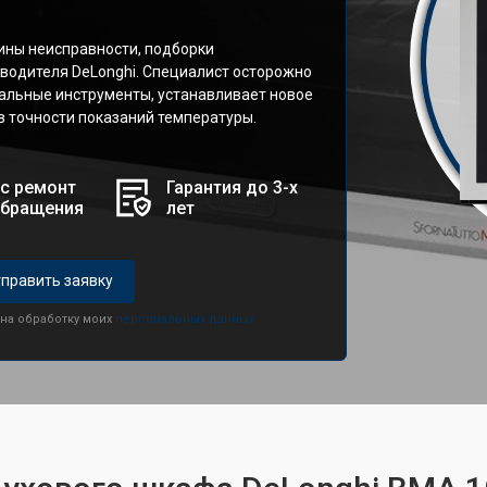
.
ины неисправности, подборки
зводителя DeLonghi. Специалист осторожно
альные инструменты, устанавливает новое
 в точности показаний температуры.
с ремонт
Гарантия до 3-х
обращения
лет
править заявку
 на обработку моих
персональных данных.