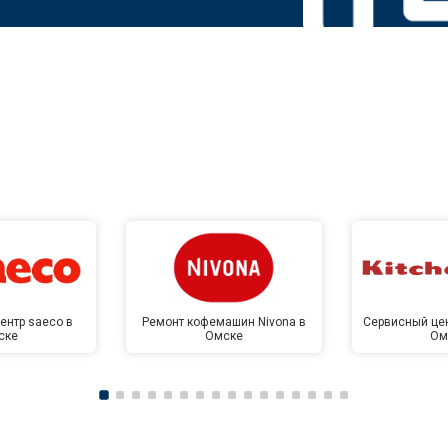
ентр saeco в
Ремонт кофемашин Nivona в
Сервисный цен
ске
Омске
Ом