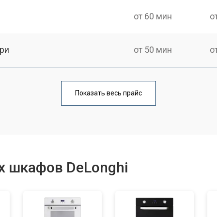
от 60 мин
о
ри
от 50 мин
о
от 90 мин
о
Показать весь прайс
от 60 мин
о
от 80 мин
о
х шкафов DeLonghi
от 120 мин
о