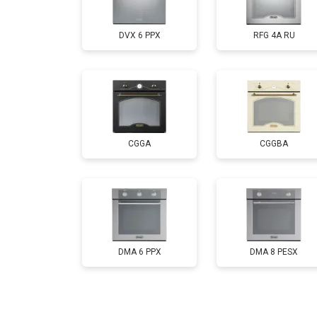
DVX 6 PPX
RFG 4A RU
CGGA
CGGBA
DMA 6 PPX
DMA 8 PESX