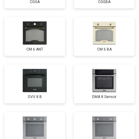
CGGA
CGGBA
CM 6 ANT
CM 6 BA
DVV 8 B
DMA 8 Sensor