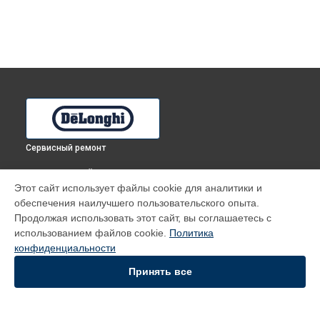
Сервисный ремонт
ВЫБЕРИ СВОЙ ГОРОД
Этот сайт использует файлы cookie для аналитики и
Замена индикаторной лампы духового шкафа BMA 10
обеспечения наилучшего пользовательского опыта.
Sensor DeLonghi в
Томске
Продолжая использовать этот сайт, вы соглашаетесь с
Замена индикаторной лампы духового шкафа BMA 10
использованием файлов cookie.
Политика
Sensor DeLonghi в
Тюмени
конфиденциальности
Замена индикаторной лампы духового шкафа BMA 10
Sensor DeLonghi в
Иркутске
Принять все
Замена индикаторной лампы духового шкафа BMA 10
Sensor DeLonghi в
Самаре
Замена индикаторной лампы духового шкафа BMA 10